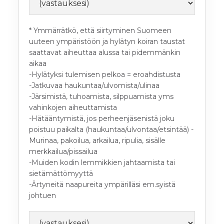
* Ymmärrätkö, että siirtyminen Suomeen
uuteen ympäristöön ja hylätyn koiran taustat
saattavat aiheuttaa alussa tai pidemmänkin
aikaa
-Hylätyksi tulemisen pelkoa = eroahdistusta
-Jatkuvaa haukuntaa/ulvomista/ulinaa
-Järsimistä, tuhoamista, silppuamista yms
vahinkojen aiheuttamista
-Hätääntymistä, jos perheenjäsenistä joku
poistuu paikalta (haukuntaa/ulvontaa/etsintää) -
Murinaa, pakoilua, arkailua, ripulia, sisälle
merkkailua/pissailua
-Muiden kodin lemmikkien jahtaamista tai
sietämättömyyttä
-Ärtyneitä naapureita ympärilläsi em.syistä
johtuen