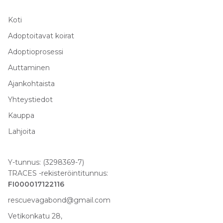
Koti
Adoptoitavat koirat
Adoptioprosessi
Auttaminen
Ajankohtaista
Yhteystiedot
Kauppa
Lahjoita
Y-tunnus: (3298369-7)
TRACES -rekisteröintitunnus:
FI000017122116
rescuevagabond@gmail.com
Vetikonkatu 28,