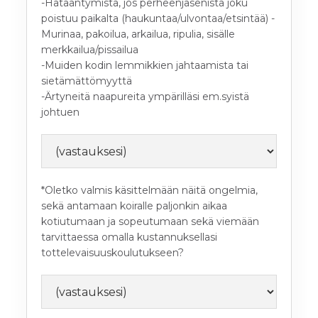
-Hätääntymistä, jos perheenjäsenistä joku
poistuu paikalta (haukuntaa/ulvontaa/etsintää) -
Murinaa, pakoilua, arkailua, ripulia, sisälle
merkkailua/pissailua
-Muiden kodin lemmikkien jahtaamista tai
sietämättömyyttä
-Ärtyneitä naapureita ympärilläsi em.syistä
johtuen
*Oletko valmis käsittelmään näitä ongelmia,
sekä antamaan koiralle paljonkin aikaa
kotiutumaan ja sopeutumaan sekä viemään
tarvittaessa omalla kustannuksellasi
tottelevaisuuskoulutukseen?