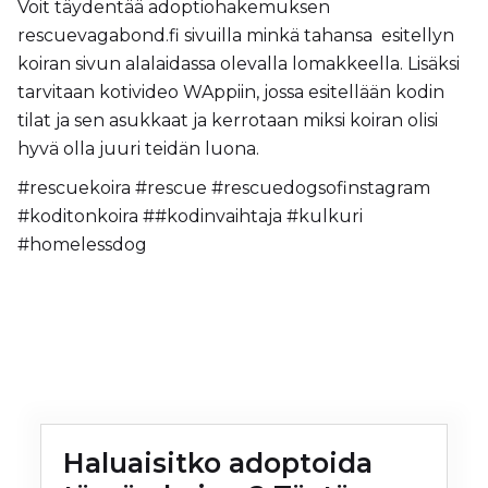
Voit täydentää adoptiohakemuksen
rescuevagabond.fi sivuilla minkä tahansa esitellyn
koiran sivun alalaidassa olevalla lomakkeella. Lisäksi
tarvitaan kotivideo WAppiin, jossa esitellään kodin
tilat ja sen asukkaat ja kerrotaan miksi koiran olisi
hyvä olla juuri teidän luona.
#rescuekoira
#rescue
#rescuedogsofinstagram
#koditonkoira
#
#kodinvaihtaja
#kulkuri
#homelessdog
Haluaisitko adoptoida 