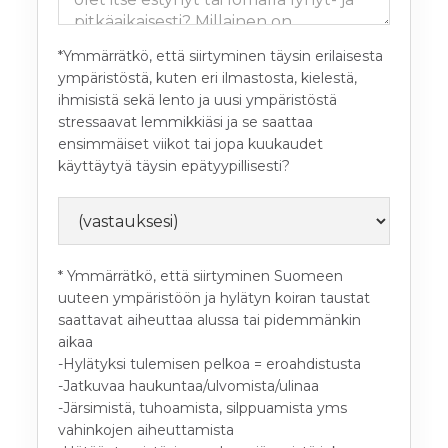
*Ymmärrätkö, että siirtyminen täysin erilaisesta
ympäristöstä, kuten eri ilmastosta, kielestä,
ihmisistä sekä lento ja uusi ympäristöstä
stressaavat lemmikkiäsi ja se saattaa
ensimmäiset viikot tai jopa kuukaudet
käyttäytyä täysin epätyypillisesti?
* Ymmärrätkö, että siirtyminen Suomeen
uuteen ympäristöön ja hylätyn koiran taustat
saattavat aiheuttaa alussa tai pidemmänkin
aikaa
-Hylätyksi tulemisen pelkoa = eroahdistusta
-Jatkuvaa haukuntaa/ulvomista/ulinaa
-Järsimistä, tuhoamista, silppuamista yms
vahinkojen aiheuttamista