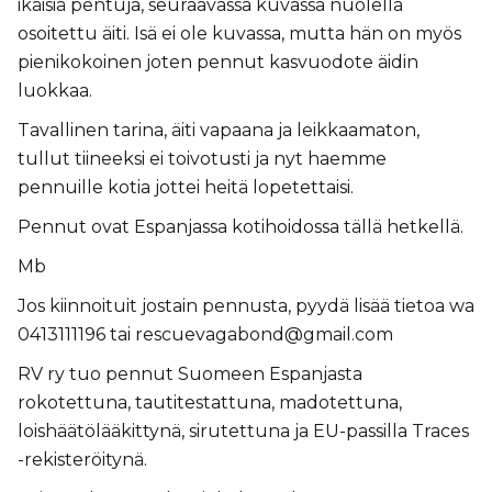
ikäisiä pentuja, seuraavassa kuvassa nuolella
osoitettu äiti. Isä ei ole kuvassa, mutta hän on myös
pienikokoinen joten pennut kasvuodote äidin
luokkaa.
Tavallinen tarina, äiti vapaana ja leikkaamaton,
tullut tiineeksi ei toivotusti ja nyt haemme
pennuille kotia jottei heitä lopetettaisi.
Pennut ovat Espanjassa kotihoidossa tällä hetkellä.
Mb
Jos
kiinnoituit jostain pennusta, pyydä lisää tietoa wa
0413111196 tai rescuevagabond@gmail.com
RV ry tuo pennut Suomeen Espanjasta
rokotettuna, tautitestattuna, madotettuna,
loishäätölääkittynä, sirutettuna ja EU-passilla Traces
-rekisteröitynä.