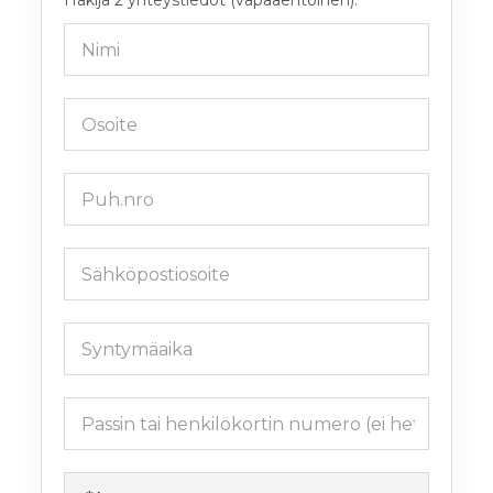
Hakija 2 yhteystiedot (vapaaehtoinen):